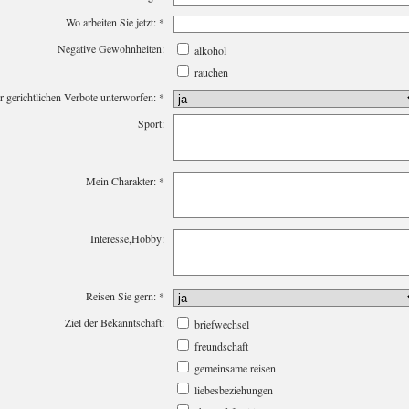
Wo arbeiten Sie jetzt:
*
Negative Gewohnheiten:
alkohol
rauchen
er gerichtlichen Verbote unterworfen:
*
Sport:
Mein Charakter:
*
Interesse,Hobby:
Reisen Sie gern:
*
Ziel der Bekanntschaft:
briefwechsel
freundschaft
gemeinsame reisen
liebesbeziehungen