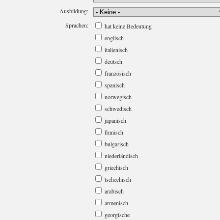
Ausbildung:
Sprachen:
hat keine Bedeutung
englisch
italienisch
deutsch
französisch
spanisch
norwegisch
schwedisch
japanisch
finnisch
bulgarisch
niederländisch
griechisch
tschechisch
arabisch
armenisch
georgische