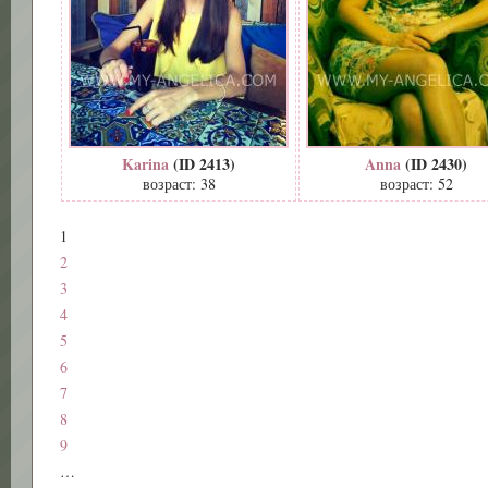
Karina
(ID 2413)
Anna
(ID 2430)
возраст: 38
возраст: 52
1
2
3
4
5
6
7
8
9
…