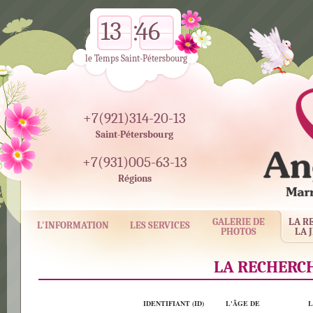
13
46
le Temps Saint-Pétersbourg
+7(921)314-20-13
Saint-Pétersbourg
+7(931)005-63-13
Régions
GALERIE DE
LA R
L'INFORMATION
LES SERVICES
PHOTOS
LA 
LA RECHERCH
IDENTIFIANT (ID)
L'ÂGE DE
L