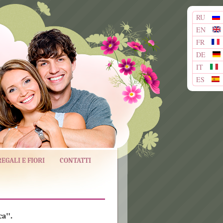
RU
EN
FR
DE
IT
ES
REGALI E FIORI
CONTATTI
ca".